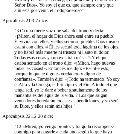
Señor Dios-. Yo soy el que es, que siempre era y que
aún está por venir, el Todopoderoso"
Apocalipsis 21:3-7 dice:
"3 Oí una fuerte voz que salía del trono y decía:
«¡Miren, el hogar de Dios ahora está entre su pueblo!
Él vivirá con ellos, y ellos serán su pueblo. Dios mismo
estará con ellos. 4 Él les secará toda lágrima de los ojos,
y no habrá más muerte ni tristeza ni llanto ni dolor.
Todas esas cosas ya no existirán más». 5 Y el que
estaba sentado en el trono dijo: «¡Miren, hago nuevas
todas las cosas!». Entonces me dijo: «Escribe esto,
porque lo que te digo es verdadero y digno de
confianza». También dijo: «¡Todo ha terminado! Yo soy
el Alfa y la Omega, el Principio y el Fin. A todo el que
tenga sed, yo le daré a beber gratuitamente de los
manantiales del agua de la vida. 7 Los que salgan
vencedores heredarán todas esas bendiciones, y yo seré
su Dios, y ellos serán mis hijos."
Apocalipsis 22:12-20 dice:
"12 «Miren, yo vengo pronto, y traigo la recompensa
conmigo para pagarle a cada uno según lo que haya