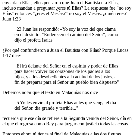
enviaría a Elías, ellos pensaron que Juan el Bautista era Elías,
incluso mandan a preguntar ¿eres tú Elías? La respuesta fue "no soy
Elías" entonces "¿eres el Mesías?" no soy el Mesías, ¿quién eres?
Juan 1:23
"23 Juan les respondió: «Yo soy la voz del que clama
en el desierto: "Enderecen el camino del Señor", como
dijo el profeta Isaías"
¿Por qué confundieron a Juan el Bautista con Elías? Porque Lucas
1:17 dice:
"Él irá delante del Señor en el espiritu y poder de Elías
para hacer volver los corazones de los padres a los
hijos, y a los desobedientes a la actitud de los justos, a
fin de preparar para el Señor un pueblo bien dispuesto"
Debemos notar que el texto en Malaquías nos dice
"5 Yo les envío al profeta Elías antes que venga el día
del Señor, día grande y terrible..."
recuerda que ese día se refiere a la Segunda venida del Señor, día en
el que él regresa como Rey para juzgar con justicia todas las cosas.
Entonces ahora tú tienes al final de Malaquías a las dos figuras