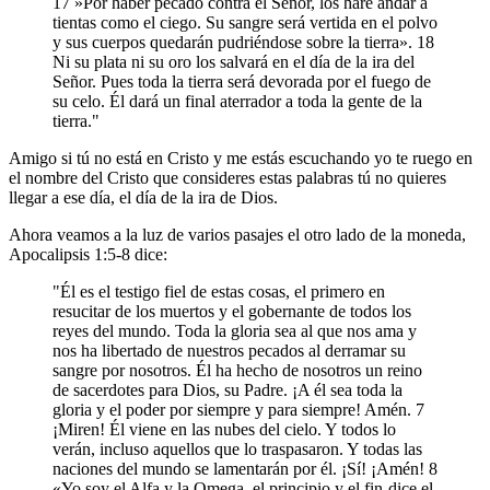
17 »Por haber pecado contra el Señor, los haré andar a
tientas como el ciego. Su sangre será vertida en el polvo
y sus cuerpos quedarán pudriéndose sobre la tierra». 18
Ni su plata ni su oro los salvará en el día de la ira del
Señor. Pues toda la tierra será devorada por el fuego de
su celo. Él dará un final aterrador a toda la gente de la
tierra."
Amigo si tú no está en Cristo y me estás escuchando yo te ruego en
el nombre del Cristo que consideres estas palabras tú no quieres
llegar a ese día, el día de la ira de Dios.
Ahora veamos a la luz de varios pasajes el otro lado de la moneda,
Apocalipsis 1:5-8 dice:
"Él es el testigo fiel de estas cosas, el primero en
resucitar de los muertos y el gobernante de todos los
reyes del mundo. Toda la gloria sea al que nos ama y
nos ha libertado de nuestros pecados al derramar su
sangre por nosotros. Él ha hecho de nosotros un reino
de sacerdotes para Dios, su Padre. ¡A él sea toda la
gloria y el poder por siempre y para siempre! Amén. 7
¡Miren! Él viene en las nubes del cielo. Y todos lo
verán, incluso aquellos que lo traspasaron. Y todas las
naciones del mundo se lamentarán por él. ¡Sí! ¡Amén! 8
«Yo soy el Alfa y la Omega, el principio y el fin-dice el