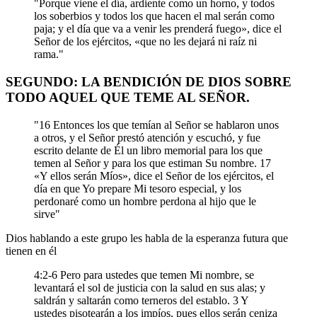
"Porque viene el día, ardiente como un horno, y todos
los soberbios y todos los que hacen el mal serán como
paja; y el día que va a venir les prenderá fuego», dice el
Señor de los ejércitos, «que no les dejará ni raíz ni
rama."
SEGUNDO: LA BENDICIÓN DE DIOS SOBRE
TODO AQUEL QUE TEME AL SEÑOR.
"16 Entonces los que temían al Señor se hablaron unos
a otros, y el Señor prestó atención y escuchó, y fue
escrito delante de Él un libro memorial para los que
temen al Señor y para los que estiman Su nombre. 17
«Y ellos serán Míos», dice el Señor de los ejércitos, el
día en que Yo prepare Mi tesoro especial, y los
perdonaré como un hombre perdona al hijo que le
sirve"
Dios hablando a este grupo les habla de la esperanza futura que
tienen en él
4:2-6 Pero para ustedes que temen Mi nombre, se
levantará el sol de justicia con la salud en sus alas; y
saldrán y saltarán como terneros del establo. 3 Y
ustedes pisotearán a los impíos, pues ellos serán ceniza