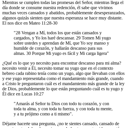
Mientras se cumplen todas las promesas del Señor, mientras llega el
día donde se consume nuestra redención, él sabe que vivimos
muchas veces cansados y abatidos, probablemente desesperanzados,
algunos quizás sienten que nuestra esperanza se hace muy distante.
El nos dice en Mateo 11:28-30
"28 Vengan a Mí, todos los que están cansados y
cargados, y Yo los haré descansar. 29 Tomen Mi yugo
sobre ustedes y aprendan de Mí, que Yo soy manso y
humilde de corazón, y hallarán descanso para sus
almas. 30 Porque Mi yugo es fácil y Mi carga ligera"
¿Qué es lo que yo necesito para encontrar descanso para mi alma?
necesito venir a Él, necesito tomar su yugo que en el contexto
hebreo cada rabino tenía como un yugo, algo que llevaban con ellos
y ese yugo representaba como el mandamiento más grande, cuando
a Cristo le preguntaron cuál es el mandamiento más grande de la ley
de Dios, probablemente lo que están preguntando cuál es tu yugo y
Él dice en Lucas 10:27
"Amarás al Señor tu Dios con todo tu corazón, y con
toda tu alma, y con toda tu fuerza, y con toda tu mente,
y a tu prójimo como a ti mismo".
Déjame hacerte una pregunta, ¿no te sientes cansado, cansado de