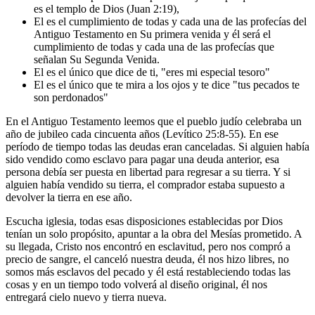
es el templo de Dios (Juan 2:19),
El es el cumplimiento de todas y cada una de las profecías del
Antiguo Testamento en Su primera venida y él será el
cumplimiento de todas y cada una de las profecías que
señalan Su Segunda Venida.
El es el único que dice de ti, "eres mi especial tesoro"
El es el único que te mira a los ojos y te dice "tus pecados te
son perdonados"
En el Antiguo Testamento leemos que el pueblo judío celebraba un
año de jubileo cada cincuenta años (Levítico 25:8-55). En ese
período de tiempo todas las deudas eran canceladas. Si alguien había
sido vendido como esclavo para pagar una deuda anterior, esa
persona debía ser puesta en libertad para regresar a su tierra. Y si
alguien había vendido su tierra, el comprador estaba supuesto a
devolver la tierra en ese año.
Escucha iglesia, todas esas disposiciones establecidas por Dios
tenían un solo propósito, apuntar a la obra del Mesías prometido. A
su llegada, Cristo nos encontró en esclavitud, pero nos compró a
precio de sangre, el canceló nuestra deuda, él nos hizo libres, no
somos más esclavos del pecado y él está restableciendo todas las
cosas y en un tiempo todo volverá al diseño original, él nos
entregará cielo nuevo y tierra nueva.