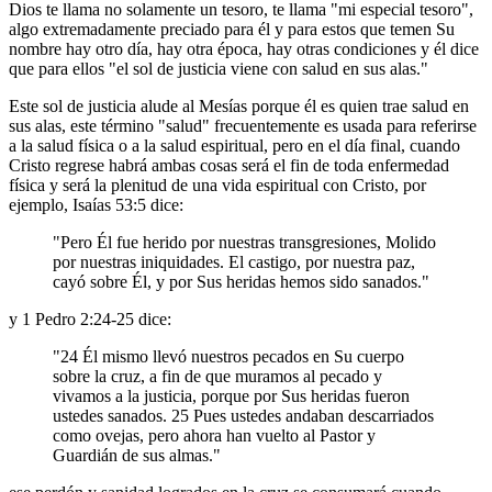
Dios te llama no solamente un tesoro, te llama "mi especial tesoro",
algo extremadamente preciado para él y para estos que temen Su
nombre hay otro día, hay otra época, hay otras condiciones y él dice
que para ellos "el sol de justicia viene con salud en sus alas."
Este sol de justicia alude al Mesías porque él es quien trae salud en
sus alas, este término "salud" frecuentemente es usada para referirse
a la salud física o a la salud espiritual, pero en el día final, cuando
Cristo regrese habrá ambas cosas será el fin de toda enfermedad
física y será la plenitud de una vida espiritual con Cristo, por
ejemplo, Isaías 53:5 dice:
"Pero Él fue herido por nuestras transgresiones, Molido
por nuestras iniquidades. El castigo, por nuestra paz,
cayó sobre Él, y por Sus heridas hemos sido sanados."
y 1 Pedro 2:24-25 dice:
"24 Él mismo llevó nuestros pecados en Su cuerpo
sobre la cruz, a fin de que muramos al pecado y
vivamos a la justicia, porque por Sus heridas fueron
ustedes sanados. 25 Pues ustedes andaban descarriados
como ovejas, pero ahora han vuelto al Pastor y
Guardián de sus almas."