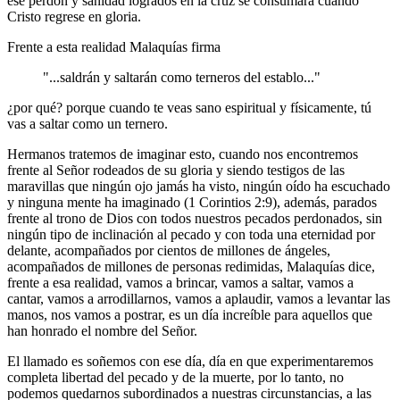
ese perdón y sanidad logrados en la cruz se consumará cuando
Cristo regrese en gloria.
Frente a esta realidad Malaquías firma
"...saldrán y saltarán como terneros del establo..."
¿por qué? porque cuando te veas sano espiritual y físicamente, tú
vas a saltar como un ternero.
Hermanos tratemos de imaginar esto, cuando nos encontremos
frente al Señor rodeados de su gloria y siendo testigos de las
maravillas que ningún ojo jamás ha visto, ningún oído ha escuchado
y ninguna mente ha imaginado (1 Corintios 2:9), además, parados
frente al trono de Dios con todos nuestros pecados perdonados, sin
ningún tipo de inclinación al pecado y con toda una eternidad por
delante, acompañados por cientos de millones de ángeles,
acompañados de millones de personas redimidas, Malaquías dice,
frente a esa realidad, vamos a brincar, vamos a saltar, vamos a
cantar, vamos a arrodillarnos, vamos a aplaudir, vamos a levantar las
manos, nos vamos a postrar, es un día increíble para aquellos que
han honrado el nombre del Señor.
El llamado es soñemos con ese día, día en que experimentaremos
completa libertad del pecado y de la muerte, por lo tanto, no
podemos quedarnos subordinados a nuestras circunstancias, a las