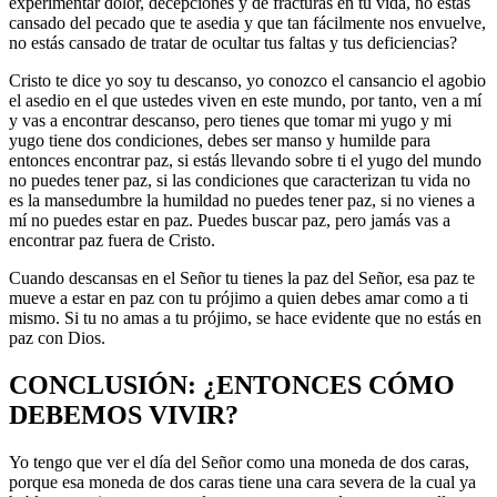
experimentar dolor, decepciones y de fracturas en tu vida, no estás
cansado del pecado que te asedia y que tan fácilmente nos envuelve,
no estás cansado de tratar de ocultar tus faltas y tus deficiencias?
Cristo te dice yo soy tu descanso, yo conozco el cansancio el agobio
el asedio en el que ustedes viven en este mundo, por tanto, ven a mí
y vas a encontrar descanso, pero tienes que tomar mi yugo y mi
yugo tiene dos condiciones, debes ser manso y humilde para
entonces encontrar paz, si estás llevando sobre ti el yugo del mundo
no puedes tener paz, si las condiciones que caracterizan tu vida no
es la mansedumbre la humildad no puedes tener paz, si no vienes a
mí no puedes estar en paz. Puedes buscar paz, pero jamás vas a
encontrar paz fuera de Cristo.
Cuando descansas en el Señor tu tienes la paz del Señor, esa paz te
mueve a estar en paz con tu prójimo a quien debes amar como a ti
mismo. Si tu no amas a tu prójimo, se hace evidente que no estás en
paz con Dios.
CONCLUSIÓN: ¿ENTONCES CÓMO
DEBEMOS VIVIR?
Yo tengo que ver el día del Señor como una moneda de dos caras,
porque esa moneda de dos caras tiene una cara severa de la cual ya