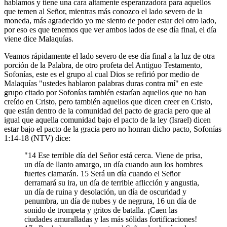
hablamos y tiene una cara altamente esperanzadora para aquellos
que temen al Señor, mientras más conozco el lado severo de la
moneda, más agradecido yo me siento de poder estar del otro lado,
por eso es que tenemos que ver ambos lados de ese día final, el día
viene dice Malaquías.
Veamos rápidamente el lado severo de ese día final a la luz de otra
porción de la Palabra, de otro profeta del Antiguo Testamento,
Sofonías, este es el grupo al cual Dios se refirió por medio de
Malaquías "ustedes hablaron palabras duras contra mí" en este
grupo citado por Sofonías también estarían aquellos que no han
creído en Cristo, pero también aquellos que dicen creer en Cristo,
que están dentro de la comunidad del pacto de gracia pero que al
igual que aquella comunidad bajo el pacto de la ley (Israel) dicen
estar bajo el pacto de la gracia pero no honran dicho pacto, Sofonías
1:14-18 (NTV) dice:
"14 Ese terrible día del Señor está cerca. Viene de prisa,
un día de llanto amargo, un día cuando aun los hombres
fuertes clamarán. 15 Será un día cuando el Señor
derramará su ira, un día de terrible aflicción y angustia,
un día de ruina y desolación, un día de oscuridad y
penumbra, un día de nubes y de negrura, 16 un día de
sonido de trompeta y gritos de batalla. ¡Caen las
ciudades amuralladas y las más sólidas fortificaciones!