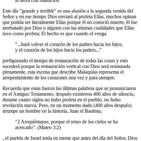
la tierra con maldición"
Este día "grande y terrible" es una alusión a la segunda venida del
Señor y en ese tiempo Dios enviará al profeta Elías, muchos opinan
que podría ser literalmente Elías porque él no conoció muerte, él fue
arrebatado por Dios o alguien con las mismas cualidades que Elías
tuvo como profeta; El hecho es que cuando el venga
"...hará volver el corazón de los padres hacia los hijos,
y el corazón de los hijos hacia los padres..."
prefigurando el tiempo de restauración de todas las cosas y esto
sucederá porque la restauración vertical con Dios será restaurada
plenamente, esta escena que describe Malaquías representa el
arrepentimiento de los corazones una vez y para siempre.
Recuerda que estas fueron las últimas palabras que se pronunciaron
en el Antiguo Testamento, después existieron 400 años de silencio,
durante cuatro siglos no hubo profeta en el pueblo, no hubo
revelación nueva. Pero, en un momento dado (400 años después)
irrumpe un hombre en la historia, Juan el Bautista,
"2 Arrepiéntanse, porque el reino de los cielos se ha
acercado". (Mateo 3:2)
, el pueblo de Israel tenía en mente que antes del día del Señor, Dios