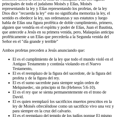
principales de todo el judaísmo Moisés y Elías, Moisés
representando la ley y Elías representando los profetas, de la ley
Dios dice "recuerda la ley" esto no significaba memoriza la ley, el
sentido es obedece la ley, sus ordenanzas y sus estatutos y luego
habla de Elías una figura profética de doble cumplimiento, primero,
alguien que vendría en el espíritu y poder de Elías, Juan el Bautista,
que antecede a Jesús en su primera venida, pero, Malaquías anticipa
proféticamente a un Elías que precedería a la Segunda venida del
Señor en el "día grande y terrible"
Ambos profetas preceden a Jesús anunciando que:
El es el cumplimiento de la ley que todo el mundo violó en el
Antiguo Testamento y continúa violando en el Nuevo
Testamento,
El es el reemplazo de la figura del sacerdote, de la figura del
profeta y de la figura del rey.
El es el sumo sacerdote para siempre según orden de
Melquisedec, sin principio ni fin (Hebreos 5:6-10).
El es el rey que se sienta permanentemente en el trono de
David.
El es quien reemplazó los sacrificios muertos prescritos en la
ley de Moisés ofreciéndose como un sacrificio vivo una vez y
para siempre en la cruz del calvario.
El es el reemplazo del templo de los judíos porque El mismo