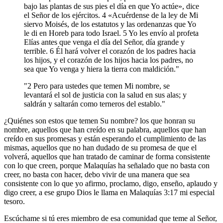
bajo las plantas de sus pies el día en que Yo actúe», dice
el Señor de los ejércitos. 4 «Acuérdense de la ley de Mi
siervo Moisés, de los estatutos y las ordenanzas que Yo
le di en Horeb para todo Israel. 5 Yo les envío al profeta
Elías antes que venga el día del Señor, día grande y
terrible. 6 Él hará volver el corazón de los padres hacia
los hijos, y el corazón de los hijos hacia los padres, no
sea que Yo venga y hiera la tierra con maldición."
"2 Pero para ustedes que temen Mi nombre, se
levantará el sol de justicia con la salud en sus alas; y
saldrán y saltarán como terneros del establo."
¿Quiénes son estos que temen Su nombre? los que honran su
nombre, aquellos que han creído en su palabra, aquellos que han
creído en sus promesas y están esperando el cumplimiento de las
mismas, aquellos que no han dudado de su promesa de que el
volverá, aquellos que han tratado de caminar de forma consistente
con lo que creen, porque Malaquías ha señalado que no basta con
creer, no basta con hacer, debo vivir de una manera que sea
consistente con lo que yo afirmo, proclamo, digo, enseño, aplaudo y
digo creer, a ese grupo Dios le llama en Malaquías 3:17 mi especial
tesoro.
Escúchame si tú eres miembro de esa comunidad que teme al Señor,