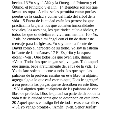
hecho. 13 Yo soy el Alfa y la Omega, el Primero y el
Último, el Principio y el Fin . 14 Benditos son los que
lavan sus ropas. A ellos se les permitirá entrar por las
puertas de la ciudad y comer del fruto del árbol de la
vida. 15 Fuera de la ciudad están los perros: los que
practican la brujería, los que cometen inmoralidades
sexuales, los asesinos, los que rinden culto a ídolos, y
todos los que se deleitan en vivir una mentira. 16 «Yo,
Jesús, he enviado a mi ángel con el fin de darte este
mensaje para las iglesias. Yo soy tanto la fuente de
David como el heredero de su trono. Yo soy la estrella
brillante de la mañana». 17 El Espíritu y la esposa
dicen: «Ven . Que todos los que oyen esto, digan:
«Ven». Todos los que tengan sed, vengan. Todo aquel
que quiera, beba gratuitamente del agua de la vida. 18
Yo declaro solemnemente a todos los que oyen las
palabras de la profecía escritas en este libro: si alguien
agrega algo a lo que está escrito aquí, Dios le agregará
a esa persona las plagas que se describen en este libro.
19 Y si alguien quita cualquiera de las palabras de este
libro de profecía, Dios le quitará su parte del árbol de la
vida y de la ciudad santa que se describen en este libro.
20 Aquel que es el testigo fiel de todas esas cosas dice:
«¡Sí, yo vengo pronto!». ¡Amén! ¡Ven, Señor Jesús!"