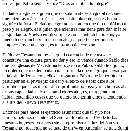
eso es que Pablo señala y dice "Dios ama al dador alegre"
El dador alegre es alguien que no solamente se alegra al dar, sino
que mientras más da, más se alegra. Literalmente, eso es lo que
significa la frase. El dador alegre no es alguien que dio un dólar o un
peso y se alegró, es alguien que mientras más tiene para dar, más se
alegra dando. Vuelvo enfatizar que es un asunto del corazón, yo
puedo tener mucho y no dar con alegría, puedo tener poco y
tampoco doy con alegría, es un asunto del corazón.
El Nuevo Testamento revela que la carencia de recursos no
constituye una excusa para no dar y eso lo vemos cuando Pablo dice
que las iglesias de Macedonia le rogaron a Pablo, Pablo le dijo no,
no quiero que me den nada para la ofrenda que tengo que llevar para
la iglesia de Jerusalén y ellos le rogaron a Pablo que le permitiera
participar en el privilegio de dar y el texto de Pablo dice a los
Corintios que ellos dieron de su profunda pobreza y mucho más allá
de sus capacidades. Esos eran dadores alegres, eran gente que
habían entendido cosas que yo quiero que terminemos entendiendo
a la luz del Nuevo Testamento.
Entonces para hacer el ejercicio asumamos que tú y yo nos
comprometimos delante del Señor a ofrendar un 10% de todos
nuestros ingresos. Veamos este compromiso a la luz del Nuevo
Testamento, recuerda no se trata de un % en particular, se trata de mi