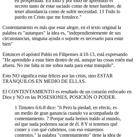
en prosperidad. En todo y por todo he aprendido el
secreto tanto de estar saciado como de tener hambre, de
tener abundancia como de sufrir necesidad. 13 Todo lo
puedo en Cristo que me fortalece."
Contentamiento es más que estar alegre, en el texto original la
palabra es "autarques" la idea es, "independientemente de sus
circunstancias, ninguna ayuda o soporte es necesario para estar
bien"
Entonces el apóstol Pablo en Filipenses 4:10-13, está expresando
"He aprendido a estar bien dentro de mí, aunque las cosas estén mal
afuera. No me falta ni me sobra nada para estar tranquilo".
Esto NO significa estar felices por las crisis, sino ESTAR
TRANQUILOS EN MEDIO DE ELLAS.
EI CONTENTAMIENTO es resultado de un corazón enfocado en
Dios y NO en las POSESIONES, POSICIÓN O PODER.
1 Timoteo 6:6-8 dice: "6 Pero la piedad, en efecto, es
un medio de gran ganancia cuando va acompañada de
contentamiento. 7 Porque nada hemos traído al mundo,
así que nada podemos sacar de él. 8 Y si tenemos qué
comer y con qué cubrirnos, con eso estaremos
contentos." la palabra "contentamiento" tiene la idea de