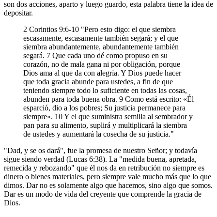
son dos acciones, aparto y luego guardo, esta palabra tiene la idea de
depositar.
2 Corintios 9:6-10 "Pero esto digo: el que siembra
escasamente, escasamente también segará; y el que
siembra abundantemente, abundantemente también
segará. 7 Que cada uno dé como propuso en su
corazón, no de mala gana ni por obligación, porque
Dios ama al que da con alegría. Y Dios puede hacer
que toda gracia abunde para ustedes, a fin de que
teniendo siempre todo lo suficiente en todas las cosas,
abunden para toda buena obra. 9 Como está escrito: «Él
esparció, dio a los pobres; Su justicia permanece para
siempre». 10 Y el que suministra semilla al sembrador y
pan para su alimento, suplirá y multiplicará la siembra
de ustedes y aumentará la cosecha de su justicia."
"Dad, y se os dará", fue la promesa de nuestro Señor; y todavía
sigue siendo verdad (Lucas 6:38). La "medida buena, apretada,
remecida y rebozando" que él nos da en retribución no siempre es
dinero o bienes materiales, pero siempre vale mucho más que lo que
dimos. Dar no es solamente algo que hacemos, sino algo que somos.
Dar es un modo de vida del creyente que comprende la gracia de
Dios.