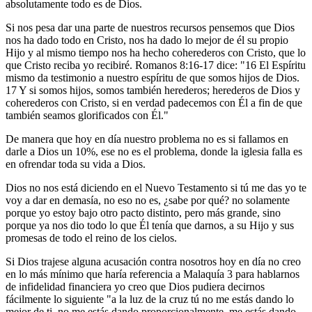
absolutamente todo es de Dios.
Si nos pesa dar una parte de nuestros recursos pensemos que Dios
nos ha dado todo en Cristo, nos ha dado lo mejor de él su propio
Hijo y al mismo tiempo nos ha hecho coherederos con Cristo, que lo
que Cristo reciba yo recibiré. Romanos 8:16-17 dice: "16 El Espíritu
mismo da testimonio a nuestro espíritu de que somos hijos de Dios.
17 Y si somos hijos, somos también herederos; herederos de Dios y
coherederos con Cristo, si en verdad padecemos con Él a fin de que
también seamos glorificados con Él."
De manera que hoy en día nuestro problema no es si fallamos en
darle a Dios un 10%, ese no es el problema, donde la iglesia falla es
en ofrendar toda su vida a Dios.
Dios no nos está diciendo en el Nuevo Testamento si tú me das yo te
voy a dar en demasía, no eso no es, ¿sabe por qué? no solamente
porque yo estoy bajo otro pacto distinto, pero más grande, sino
porque ya nos dio todo lo que Él tenía que darnos, a su Hijo y sus
promesas de todo el reino de los cielos.
Si Dios trajese alguna acusación contra nosotros hoy en día no creo
en lo más mínimo que haría referencia a Malaquía 3 para hablarnos
de infidelidad financiera yo creo que Dios pudiera decirnos
fácilmente lo siguiente "a la luz de la cruz tú no me estás dando lo
mejor de ti, no me estás dando proporcionalmente, me estás dando