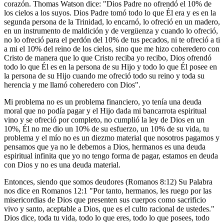
corazón. Thomas Watson dice: "Dios Padre no ofrendó el 10% de
los cielos a los suyos. Dios Padre tomó todo lo que Él era y es en la
segunda persona de la Trinidad, lo encarnó, lo ofreció en un madero,
en un instrumento de maldición y de vergüenza y cuando lo ofreció,
no lo ofreció para el perdón del 10% de tus pecados, ni te ofreció a ti
a mi el 10% del reino de los cielos, sino que me hizo coheredero con
Cristo de manera que lo que Cristo reciba yo recibo, Dios ofrendó
todo lo que Él es en la persona de su Hijo y todo lo que Él posee en
la persona de su Hijo cuando me ofreció todo su reino y toda su
herencia y me llamó coheredero con Dios".
Mi problema no es un problema financiero, yo tenía una deuda
moral que no podía pagar y el Hijo dada mi bancarrota espiritual
vino y se ofreció por completo, no cumplió la ley de Dios en un
10%, Él no me dio un 10% de su esfuerzo, un 10% de su vida, tu
problema y el mío no es un diezmo material que nosotros pagamos y
pensamos que ya no le debemos a Dios, hermanos es una deuda
espiritual infinita que yo no tengo forma de pagar, estamos en deuda
con Dios y no es una deuda material.
Entonces, siendo que somos deudores (Romanos 8:12) Su Palabra
nos dice en Romanos 12:1 "Por tanto, hermanos, les ruego por las
misericordias de Dios que presenten sus cuerpos como sacrificio
vivo y santo, aceptable a Dios, que es el culto racional de ustedes."
Dios dice, toda tu vida, todo lo que eres, todo lo que posees, todo