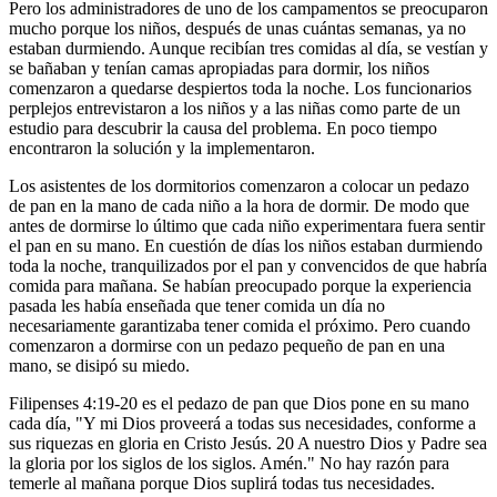
Pero los administradores de uno de los campamentos se preocuparon
mucho porque los niños, después de unas cuántas semanas, ya no
estaban durmiendo. Aunque recibían tres comidas al día, se vestían y
se bañaban y tenían camas apropiadas para dormir, los niños
comenzaron a quedarse despiertos toda la noche. Los funcionarios
perplejos entrevistaron a los niños y a las niñas como parte de un
estudio para descubrir la causa del problema. En poco tiempo
encontraron la solución y la implementaron.
Los asistentes de los dormitorios comenzaron a colocar un pedazo
de pan en la mano de cada niño a la hora de dormir. De modo que
antes de dormirse lo último que cada niño experimentara fuera sentir
el pan en su mano. En cuestión de días los niños estaban durmiendo
toda la noche, tranquilizados por el pan y convencidos de que habría
comida para mañana. Se habían preocupado porque la experiencia
pasada les había enseñada que tener comida un día no
necesariamente garantizaba tener comida el próximo. Pero cuando
comenzaron a dormirse con un pedazo pequeño de pan en una
mano, se disipó su miedo.
Filipenses 4:19-20 es el pedazo de pan que Dios pone en su mano
cada día, "Y mi Dios proveerá a todas sus necesidades, conforme a
sus riquezas en gloria en Cristo Jesús. 20 A nuestro Dios y Padre sea
la gloria por los siglos de los siglos. Amén." No hay razón para
temerle al mañana porque Dios suplirá todas tus necesidades.