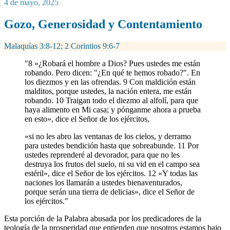
4 de mayo, 2025
Gozo, Generosidad y Contentamiento
Malaquías 3:8-12; 2 Corintios 9:6-7
"8 »¿Robará el hombre a Dios? Pues ustedes me están
robando. Pero dicen: "¿En qué te hemos robado?". En
los diezmos y en las ofrendas. 9 Con maldición están
malditos, porque ustedes, la nación entera, me están
robando. 10 Traigan todo el diezmo al alfolí, para que
haya alimento en Mi casa; y pónganme ahora a prueba
en esto», dice el Señor de los ejércitos,
«si no les abro las ventanas de los cielos, y derramo
para ustedes bendición hasta que sobreabunde. 11 Por
ustedes reprenderé al devorador, para que no les
destruya los frutos del suelo, ni su vid en el campo sea
estéril», dice el Señor de los ejércitos. 12 «Y todas las
naciones los llamarán a ustedes bienaventurados,
porque serán una tierra de delicias», dice el Señor de
los ejércitos."
Esta porción de la Palabra abusada por los predicadores de la
teología de la prosperidad que entienden que nosotros estamos bajo