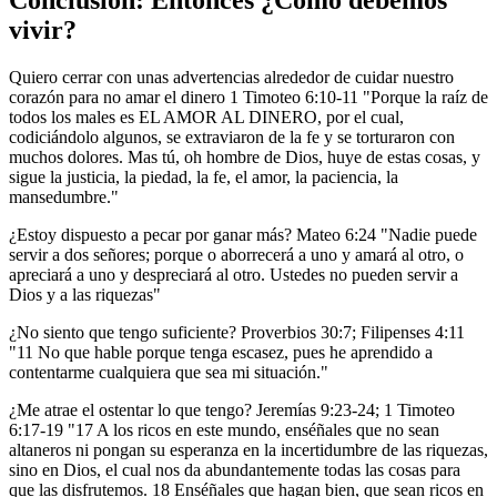
Conclusión: Entonces ¿Cómo debemos
vivir?
Quiero cerrar con unas advertencias alrededor de cuidar nuestro
corazón para no amar el dinero 1 Timoteo 6:10-11 "Porque la raíz de
todos los males es EL AMOR AL DINERO, por el cual,
codiciándolo algunos, se extraviaron de la fe y se torturaron con
muchos dolores. Mas tú, oh hombre de Dios, huye de estas cosas, y
sigue la justicia, la piedad, la fe, el amor, la paciencia, la
mansedumbre."
¿Estoy dispuesto a pecar por ganar más? Mateo 6:24 "Nadie puede
servir a dos señores; porque o aborrecerá a uno y amará al otro, o
apreciará a uno y despreciará al otro. Ustedes no pueden servir a
Dios y a las riquezas"
¿No siento que tengo suficiente? Proverbios 30:7; Filipenses 4:11
"11 No que hable porque tenga escasez, pues he aprendido a
contentarme cualquiera que sea mi situación."
¿Me atrae el ostentar lo que tengo? Jeremías 9:23-24; 1 Timoteo
6:17-19 "17 A los ricos en este mundo, enséñales que no sean
altaneros ni pongan su esperanza en la incertidumbre de las riquezas,
sino en Dios, el cual nos da abundantemente todas las cosas para
que las disfrutemos. 18 Enséñales que hagan bien, que sean ricos en