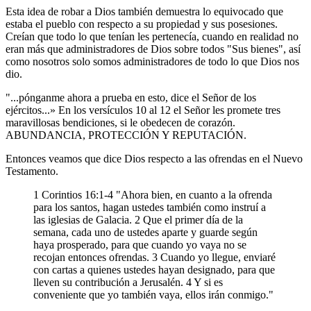
Esta idea de robar a Dios también demuestra lo equivocado que
estaba el pueblo con respecto a su propiedad y sus posesiones.
Creían que todo lo que tenían les pertenecía, cuando en realidad no
eran más que administradores de Dios sobre todos "Sus bienes", así
como nosotros solo somos administradores de todo lo que Dios nos
dio.
"...pónganme ahora a prueba en esto, dice el Señor de los
ejércitos...» En los versículos 10 al 12 el Señor les promete tres
maravillosas bendiciones, si le obedecen de corazón.
ABUNDANCIA, PROTECCIÓN Y REPUTACIÓN.
Entonces veamos que dice Dios respecto a las ofrendas en el Nuevo
Testamento.
1 Corintios 16:1-4 "Ahora bien, en cuanto a la ofrenda
para los santos, hagan ustedes también como instruí a
las iglesias de Galacia. 2 Que el primer día de la
semana, cada uno de ustedes aparte y guarde según
haya prosperado, para que cuando yo vaya no se
recojan entonces ofrendas. 3 Cuando yo llegue, enviaré
con cartas a quienes ustedes hayan designado, para que
lleven su contribución a Jerusalén. 4 Y si es
conveniente que yo también vaya, ellos irán conmigo."