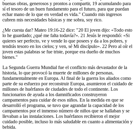
buenas obras, generosos y prontos a compartir, 19 acumulando para
sí el tesoro de un buen fundamento para el futuro, para que puedan
echar mano de lo que en verdad es vida." Cuando mis ingresos
cubren mis necesidades básicas y me sobra, soy rico.
¿Me cuesta dar? Mateo 19:16-22 dice: "20 El joven dijo: «Todo esto
lo he guardado; ¿qué me falta todavía?». 21 Jesús le respondió: «Si
quieres ser perfecto, ve y vende lo que posees y da a los pobres, y
tendrás tesoro en los cielos; y ven, sé Mi discípulo». 22 Pero al oír el
joven estas palabras se fue triste, porque era dueño de muchos
bienes."
La Segunda Guerra Mundial fue el conflicto más devastador de la
historia, lo que provocó la muerte de millones de personas,
fundamentalmente en Europa. Al final de la guerra los aliados como
parte de su esfuerzo por reconstruir Europa, asumieron el cuidado de
millones de huérfanos de ciudades de todo el continente. Los
funcionarios de ayuda a los damnificados construyeron
campamentos para cuidar de esos niños. En la medida en que se
desarrolló el programa, se tuvo que agrandar la capacidad de los
campamentos por el inmenso número de niños que se hallaban y se
llevaban a las instalaciones. Los huérfanos recibieron el mejor
cuidado posible, incluso lo más saludable en cuanto a alimentación y
bebida.