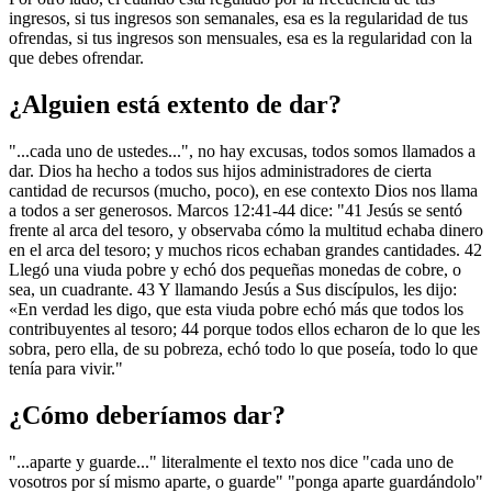
ingresos, si tus ingresos son semanales, esa es la regularidad de tus
ofrendas, si tus ingresos son mensuales, esa es la regularidad con la
que debes ofrendar.
¿Alguien está extento de dar?
"...cada uno de ustedes...", no hay excusas, todos somos llamados a
dar. Dios ha hecho a todos sus hijos administradores de cierta
cantidad de recursos (mucho, poco), en ese contexto Dios nos llama
a todos a ser generosos. Marcos 12:41-44 dice: "41 Jesús se sentó
frente al arca del tesoro, y observaba cómo la multitud echaba dinero
en el arca del tesoro; y muchos ricos echaban grandes cantidades. 42
Llegó una viuda pobre y echó dos pequeñas monedas de cobre, o
sea, un cuadrante. 43 Y llamando Jesús a Sus discípulos, les dijo:
«En verdad les digo, que esta viuda pobre echó más que todos los
contribuyentes al tesoro; 44 porque todos ellos echaron de lo que les
sobra, pero ella, de su pobreza, echó todo lo que poseía, todo lo que
tenía para vivir."
¿Cómo deberíamos dar?
"...aparte y guarde..." literalmente el texto nos dice "cada uno de
vosotros por sí mismo aparte, o guarde" "ponga aparte guardándolo"