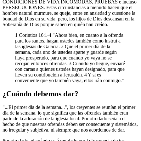
CONDICIONES DE VIDA INCÓMODAS, PRUEBAS e incluso
PERSECUCIONES. Estas circunstancias a menudo hacen que el
hombre natural murmure, se queje, entre en ansiedad y cuestione la
bondad de Dios en su vida, pero, los hijos de Dios descansan en la
Soberanía de Dios porque saben en quién han creído.
1 Corintios 16:1-4 "Ahora bien, en cuanto a la ofrenda
para los santos, hagan ustedes también como instruí a
las iglesias de Galacia. 2 Que el primer día de la
semana, cada uno de ustedes aparte y guarde según
haya prosperado, para que cuando yo vaya no se
recojan entonces ofrendas. 3 Cuando yo llegue, enviaré
con cartas a quienes ustedes hayan designado, para que
lleven su contribución a Jerusalén. 4 Y si es
conveniente que yo también vaya, ellos irán conmigo."
¿Cuándo debemos dar?
"...El primer día de la semana...", los creyentes se reunían el primer
día de la semana, lo que significa que las ofrendas también eran
parte de la adoración de la iglesia local. Por otro lado señala el
hecho de que nuestras ofrendas deben ser consecuente y sistemática,
no irregular y subjetiva, ni siempre que nos acordemos de dar.
Por otro lado, el cuándo está regulado por la frecuencia de tus